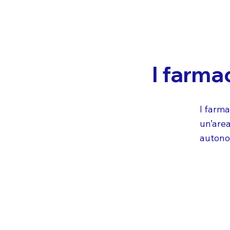
I farmac
I farma
un’area
autonom