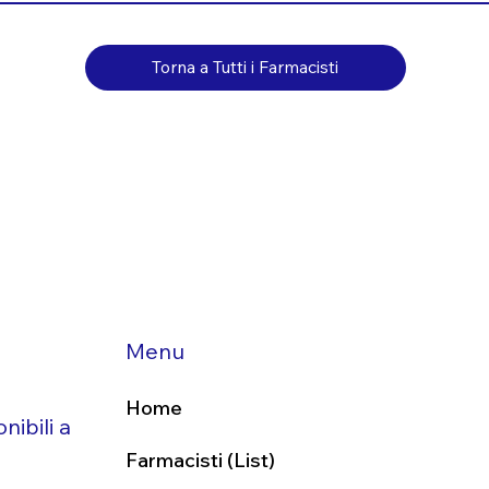
Torna a Tutti i Farmacisti
Menu
Home
nibili a
Farmacisti (List)