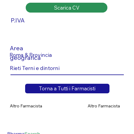
Scarica CV
P.IVA
Area
Roma & Provincia
geografica
Rieti Terni e dintorni
Torna a Tutti i Farmacisti
Altro Farmacista
Altro Farmacista
Pharma
Search