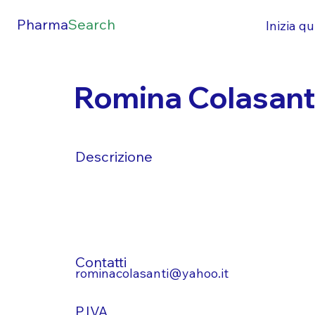
Pharma
Search
Inizia qu
Romina Colasant
Descrizione
Contatti
rominacolasanti@yahoo.it
P.IVA