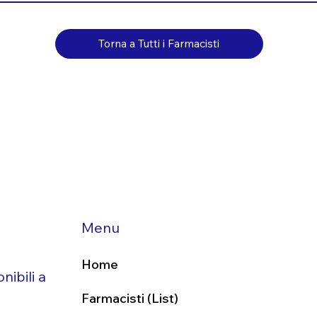
Torna a Tutti i Farmacisti
Menu
Home
nibili a
Farmacisti (List)